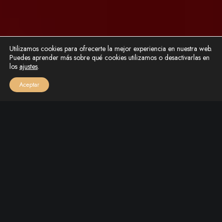
Utilizamos cookies para ofrecerte la mejor experiencia en nuestra web.
Puedes aprender más sobre qué cookies utilizamos o desactivarlas en
SCROLL DOWN
los
ajustes
.
Aceptar
La
fibromialgia
cambia la vida de quienes la
padecen de una forma que muchas veces resulta
difícil de explicar. No siempre deja señales
visibles, pero sí un cansancio persistente, dolor
generalizado, rigidez muscular y una sensación
de agotamiento que puede acompañar durante
meses o incluso años.